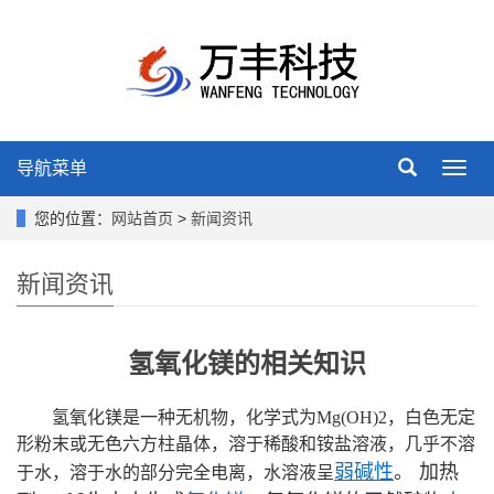
导航菜单
Toggl
navig
您的位置：
网站首页
>
新闻资讯
新闻资讯
氢氧化镁的相关知识
氢氧化镁是一种无机物，化学式为
Mg(OH)2，
白色无定
形粉末或无色六方柱晶体，溶于稀酸和铵盐溶液，几乎不溶
弱碱性
。 加热
于水，溶于水的部分完全电离，水溶液呈