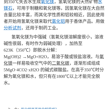
到350℃失去水生成
氧化镁
，氢氧化镁的天然矿物
水
镁石
，可用于制糖和氧化镁等。因氢氧化镁在大自然
含量比较丰富，而其化学性质和铝较相近，因此使用
者开始用氢氧化镁来取代
氯化铝
用于香体产品。用做
分析试剂
，还用于制药工业。
氢氧化镁为中强碱（氢氧化镁溶解度很小，溶液
碱性很弱，有时作为弱碱处理），加热至
623K（350℃）即脱水分解：
Mg(OH)2 →MgO+H2O，易溶于酸或铵盐溶液。与
氧
化镁
一样易吸收空气中的
二氧化碳
，逐渐形成组成
5MgO·4CO2·xH2O 的碱式碳酸盐。在高于350℃时分
解为氧化镁和水，但只有在1800℃以上才能完全脱
水。