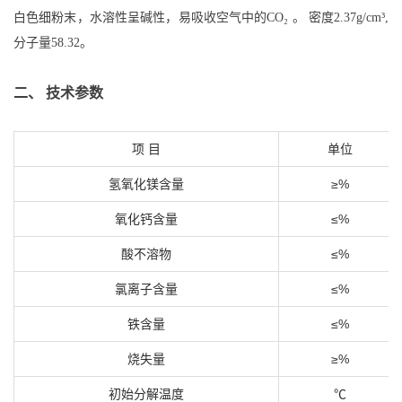
白色细粉末，水溶性呈碱性，易吸收空气中的CO₂ 。 密度2.37g/cm³,
分子量58.32。
二、 技术参数
项 目
单位
氢氧化镁含量
≥%
氧化钙含量
≤%
酸不溶物
≤%
氯离子含量
≤%
铁含量
≤%
烧失量
≥%
初始分解温度
℃