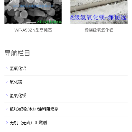
WF-A53ZN型高纯高
煅烧级氢氧化镁
导航栏目
氢氧化铝
氧化镁
氢氧化镁
纸张/织物/木材/涂料阻燃剂
无机（无卤）阻燃剂