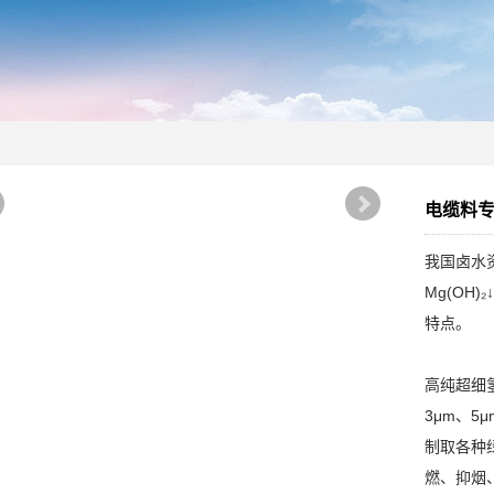
电缆料
我国卤水资
Mg(OH
特点。
高纯超细
3μm、
制取各种
燃、抑烟