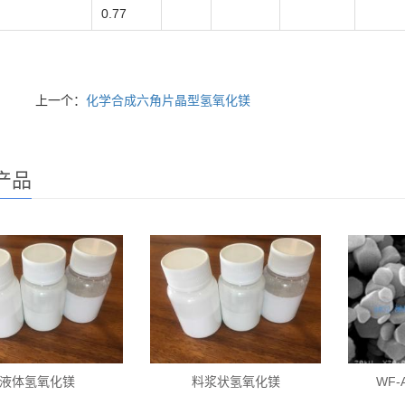
0.77
上一个：
化学合成六角片晶型氢氧化镁
产品
液体氢氧化镁
料浆状氢氧化镁
WF