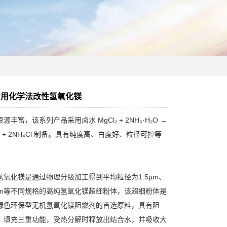
专用化学法改性氢氧化镁
源丰富，该系列产品采用卤水 MgCl₂ + 2NH₃·H₂O →
)₂↓ + 2NH₄Cl 制备。具有纯度高、白度好、粒径可控等
氢氧化镁是通过物理分级加工得到平均粒径为1.5μm、
5μm等不同规格的高纯氢氧化镁超细粉体，该超细粉体是
绿色环保型无机氢氧化镁阻燃剂的首选原料，具有阻
、填充三重功能，受热分解时释放出结合水，并吸收大