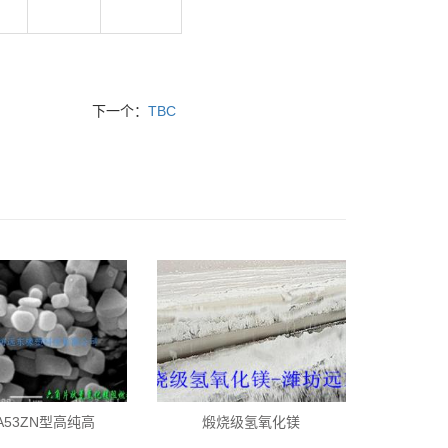
下一个：
TBC
-A53ZN型高纯高
煅烧级氢氧化镁