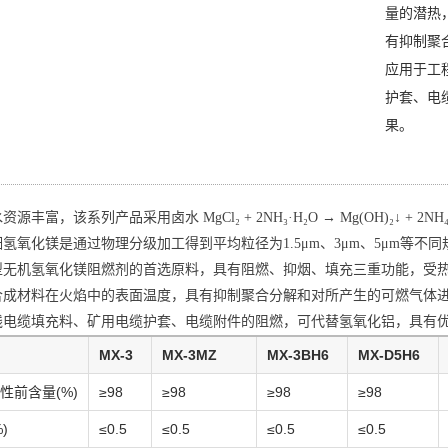
量的潜热
有抑制聚
应用于工
护套、电
果。
源丰富，该系列产品采用卤水 MgCl₂ + 2NH₃·H₂O → Mg(OH)₂↓ 
氢氧化镁是通过物理分级加工得到平均粒径为1.5μm、3μm、5μm等
型无机氢氧化镁阻燃剂的首选原料，具有阻燃、抑烟、填充三重功能，受
合成材料在火焰中的表面温度，具有抑制聚合分解和对所产生的可燃气体
线电缆填充料、矿用电缆护套、电缆附件的阻燃，可代替氢氧化铝，具有
MX-3
MX-3MZ
MX-3BH6
MX-D5H6
性前含量(%)
≥98
≥98
≥98
≥98
)
≤0.5
≤0.5
≤0.5
≤0.5