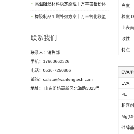
高温阻燃材料稳定原理｜万丰镁铝粉体
白度
橡胶制品阻燃补强方案｜万丰氧化镁氢
粒度 D
比表面积
联系我们
改性
特点
联系人：销售部
手机：17663662326
电话：0536-7250886
EVA
邮箱：calista@wanfengtech.com
EVA
地址： 山东潍坊高新区北海路3323号
PE
相容剂
Mg(OH
硅醇基