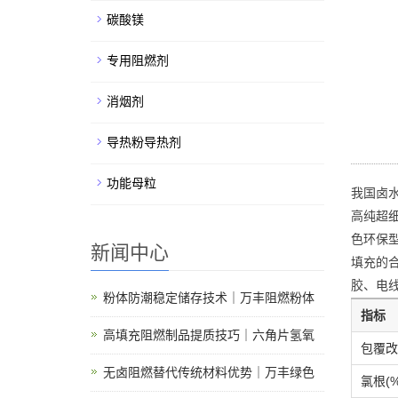
碳酸镁
专用阻燃剂
消烟剂
导热粉导热剂
功能母粒
我国卤水资
高纯超细
色环保
新闻中心
填充的
胶、电
粉体防潮稳定储存技术｜万丰阻燃粉体
指标
高填充阻燃制品提质技巧｜六角片氢氧
包覆改
无卤阻燃替代传统材料优势｜万丰绿色
氯根(%